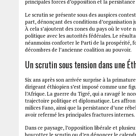
principales forces d’opposition et la persistance 
Le scrutin se présente sous des auspices contesté
part, dénonçant des conditions d’organisation ju
À cela s’ajoutent des zones du pays où le vote n
politique avec les autorités fédérales. Le résult
néanmoins conforter le Parti de la prospérité, 
décombres de l’ancienne coalition au pouvoir.
Un scrutin sous tension dans une Ét
Six ans après son arrivée surprise à la primature
dirigeant éthiopien s’est imposé comme une fig
l’Afrique. La guerre du Tigré, qui a ravagé le no
trajectoire politique et diplomatique. Les affro
milices Fano, ainsi que la persistance d’une réb
avoir refermé les principales fractures internes.
Dans ce paysage, l’opposition libérale et plusie
boycotter le scrutin ou d’en dénoncer le calendr