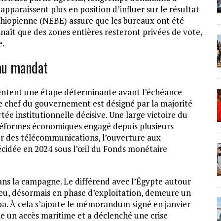
paraissent plus en position d’influer sur le résultat
thiopienne (NEBE) assure que les bureaux ont été
nnaît que des zones entières resteront privées de vote,
e.
eau mandat
ésentent une étape déterminante avant l’échéance
, le chef du gouvernement est désigné par la majorité
ée institutionnelle décisive. Une large victoire du
e réformes économiques engagé depuis plusieurs
eur des télécommunications, l’ouverture aux
 décidée en 2024 sous l’œil du Fonds monétaire
ans la campagne. Le différend avec l’Égypte autour
leu, désormais en phase d’exploitation, demeure un
a. À cela s’ajoute le mémorandum signé en janvier
pie un accès maritime et a déclenché une crise