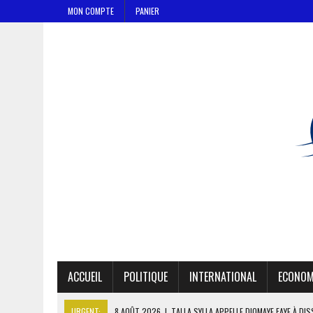
MON COMPTE
PANIER
ACCUEIL
POLITIQUE
INTERNATIONAL
ECONOM
URGENT:
8 AOÛT 2026
|
LIBAN-SUD : LE CHANTIER DE RECONSTRU