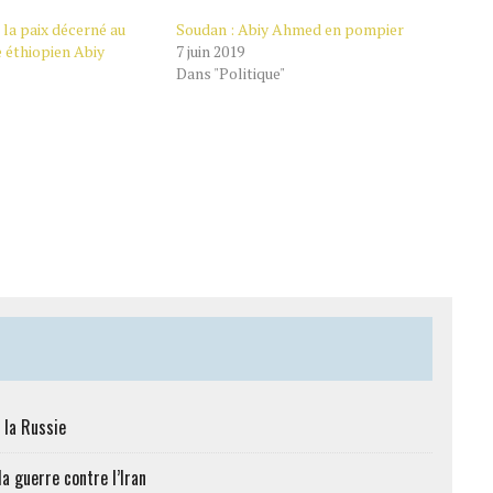
 la paix décerné au
Soudan : Abiy Ahmed en pompier
 éthiopien Abiy
7 juin 2019
Dans "Politique"
 la Russie
a guerre contre l’Iran