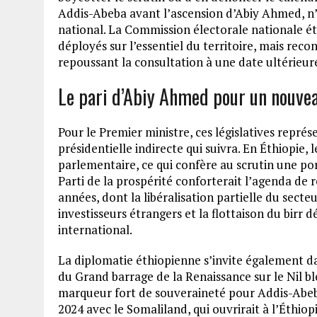
Addis-Abeba avant l’ascension d’Abiy Ahmed, n’ap
national. La Commission électorale nationale é
déployés sur l’essentiel du territoire, mais reco
repoussant la consultation à une date ultérieur
Le pari d’Abiy Ahmed pour un nouv
Pour le Premier ministre, ces législatives repr
présidentielle indirecte qui suivra. En Éthiopie
parlementaire, ce qui confère au scrutin une port
Parti de la prospérité conforterait l’agenda d
années, dont la libéralisation partielle du sect
investisseurs étrangers et la flottaison du birr
international.
La diplomatie éthiopienne s’invite également d
du Grand barrage de la Renaissance sur le Nil b
marqueur fort de souveraineté pour Addis-Abeb
2024 avec le Somaliland, qui ouvrirait à l’Éthio