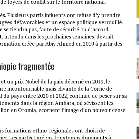
de foyers de conflit sur le territoire national.
s. Plusieurs partis influents ont refusé d’y prendre
gées défavorables et un espace politique verrouillé.
e se tiendra pas, faute de sécurité ou d’accord
at, attendu dans les prochaines semaines, devrait
formation créée par Abiy Ahmed en 2019 à partir des
hiopie fragmentée
 et un prix Nobel de la paix décerné en 2019, le
ure incontournable mais clivante de la Corne de
rd du pays entre 2020 et 2022, continue de peser sur sa
ntements dans la région Amhara, où sévissent les
ellion en Oromia, écornent l’image d’un pouvoir censé
urs formations ethno-régionales ont choisi de
ier. Les partis tigréens, longtemps dominants à