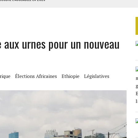
NS CONTRE LA RUSSIE
S AVEC LA GUERRE CONTRE L’IRAN
 BUDGÉTAIRES
e aux urnes pour un nouveau
SSEMBLÉE EN 2026
rique
Élections Africaines
Ethiopie
Législatives