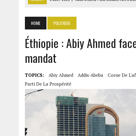
8 AOÛT 2026
|
LE SÉNAT AMÉRICAIN ADOPTE UN PROJET DE SANCTIO
8 AOÛT 2026
|
L’ÉCONOMIE AMÉRICAINE PERD DES MILLIERS D’EMPLOI
HOME
POLITIQUE
8 AOÛT 2026
|
L’UNIVERSITÉ LIBANAISE FRAGILISÉE PAR LES COUPES
Éthiopie : Abiy Ahmed fac
8 AOÛT 2026
|
TALLA SYLLA APPELLE DIOMAYE FAYE À DISSOUDRE L’A
mandat
TOPICS:
Abiy Ahmed
Addis-Abeba
Corne De L'af
Parti De La Prospérité