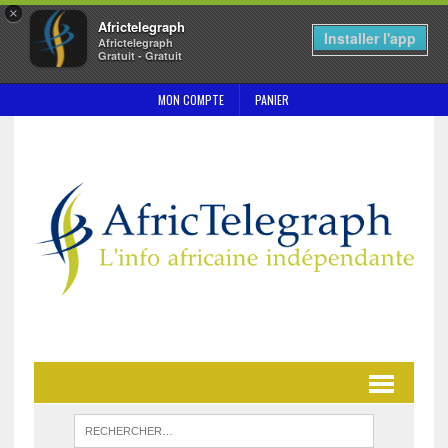
×
Africtelegraph
Installer l'app
Africtelegraph
Gratuit - Gratuit
MON COMPTE
PANIER