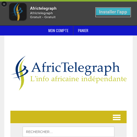
×
Africtelegraph
Installer l'app
Africtelegraph
Gratuit - Gratuit
MON COMPTE
PANIER