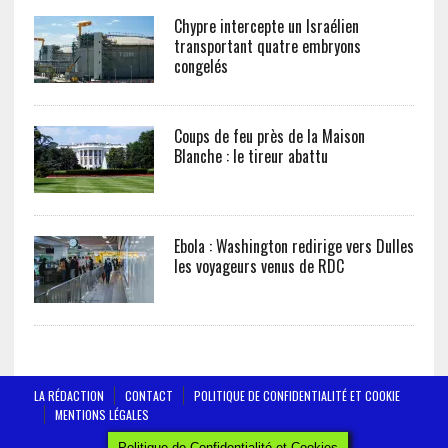
Chypre intercepte un Israélien
transportant quatre embryons
congelés
Coups de feu près de la Maison
Blanche : le tireur abattu
Ebola : Washington redirige vers Dulles
les voyageurs venus de RDC
LA RÉDACTION
CONTACT
POLITIQUE DE CONFIDENTIALITÉ ET COOKIE
MENTIONS LÉGALES
AFRICTELEGRAPH - ALL RIGHTS RESERVED 2019
Politique de Confidentialité et Cookies