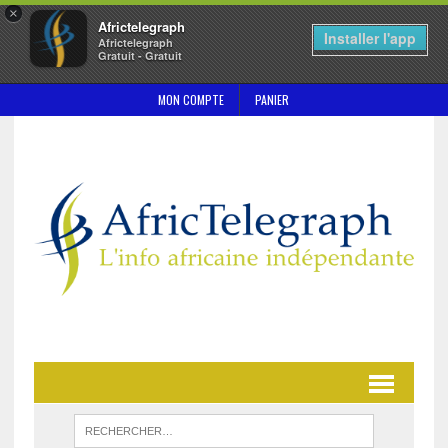
×
Africtelegraph
Installer l'app
Africtelegraph
Gratuit - Gratuit
MON COMPTE
PANIER