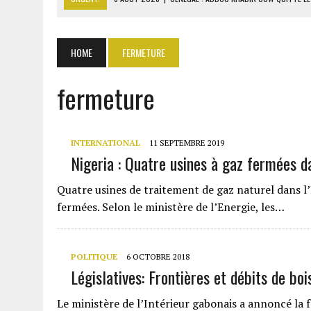
6 AOÛT 2026
|
CÔTE D’IVOIRE-UE : 1 074 LIGNES TARIFAIRES DANS LA
6 AOÛT 2026
|
LA BANQUE MONDIALE ACCORDE 340 MILLIARDS FCFA 
HOME
FERMETURE
6 AOÛT 2026
|
RWANDA : LES MÉNAGES APPELÉS À DEVENIR PRODUCT
fermeture
6 AOÛT 2026
|
MONDIAL 2030 : INFANTINO ACCUSÉ D’AVOIR PROMIS 
INTERNATIONAL
11 SEPTEMBRE 2019
Nigeria : Quatre usines à gaz fermées da
Quatre usines de traitement de gaz naturel dans l’
fermées. Selon le ministère de l’Energie, les…
POLITIQUE
6 OCTOBRE 2018
Législatives: Frontières et débits de b
Le ministère de l’Intérieur gabonais a annoncé la f