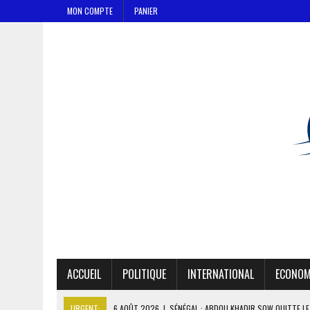
MON COMPTE
PANIER
ACCUEIL
POLITIQUE
INTERNATIONAL
ECONOM
URGENT:
6 AOÛT 2026
|
SÉNÉGAL : ABDOU KHADIR SOW QUITTE L