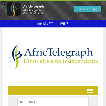
×
Africtelegraph
Installer l'app
Africtelegraph
Gratuit - Gratuit
MON COMPTE
PANIER