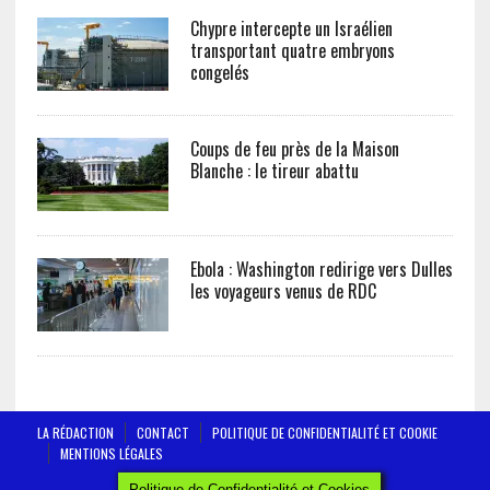
Chypre intercepte un Israélien
transportant quatre embryons
congelés
Coups de feu près de la Maison
Blanche : le tireur abattu
Ebola : Washington redirige vers Dulles
les voyageurs venus de RDC
LA RÉDACTION
CONTACT
POLITIQUE DE CONFIDENTIALITÉ ET COOKIE
MENTIONS LÉGALES
AFRICTELEGRAPH - ALL RIGHTS RESERVED 2019
Politique de Confidentialité et Cookies