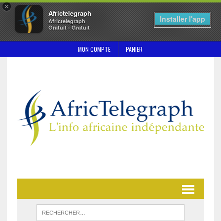
×
Africtelegraph
Installer l'app
Africtelegraph
Gratuit - Gratuit
MON COMPTE
PANIER