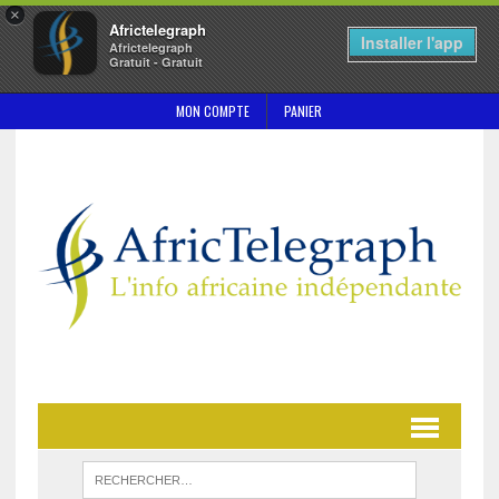
×
Africtelegraph
Installer l'app
Africtelegraph
Gratuit - Gratuit
MON COMPTE
PANIER