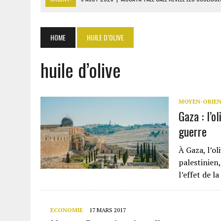
9 AOÛT 2026
|
ITURI : 13 CIVILS TUÉS ET UN VILLAGE INCENDIÉ PAR L
9 AOÛT 2026
|
AFFAIRE PAPE CHEIKH DIALLO : OUSMANE KANE CRAINT
HOME
HUILE D’OLIVE
9 AOÛT 2026
|
GABON : 46 000 ÉLÈVES DU PRIMAIRE AFFECTÉS EN CL
huile d’olive
9 AOÛT 2026
|
ASSALA À DAMAS : UN CONCERT QUI RAVIVE LES FRAC
MOYEN-ORIE
Gaza : l’o
guerre
À Gaza, l’ol
palestinien,
l’effet de la
ECONOMIE
17 MARS 2017