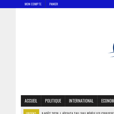
MON COMPTE
PANIER
ACCUEIL
POLITIQUE
INTERNATIONAL
ECONOM
URGENT:
9 AOÛT 2026
|
AÏSSATA TALL SALL RÉVÈLE LES COULISS