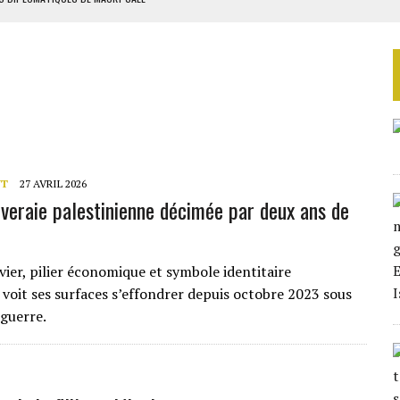
ES ADF
 DE NOUVELLES RELAXES
ASSE DE SIXIÈME
TURES SYRIENNES
NT
27 AVRIL 2026
liveraie palestinienne décimée par deux ans de
ivier, pilier économique et symbole identitaire
 voit ses surfaces s’effondrer depuis octobre 2023 sous
 guerre.