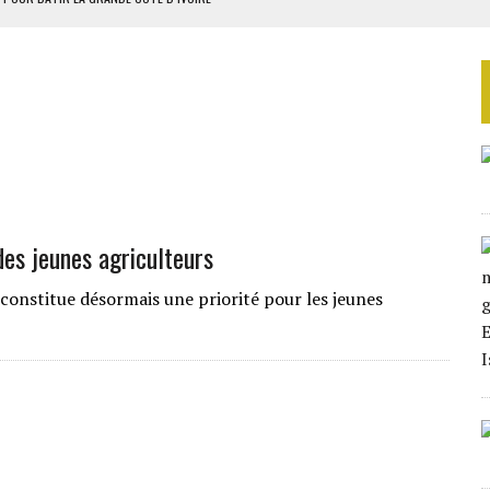
OUR L’INDÉPENDANCE
E DUPLICITÉ SUR L’ASER
RIEN DE DÉVELOPPEMENT
 DU PROJET SÉNÉGALO-MAURITANIEN
es jeunes agriculteurs
 constitue désormais une priorité pour les jeunes