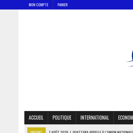
MON COMPTE
PANIER
ACCUEIL
POLITIQUE
INTERNATIONAL
ECONOM
URGENT:
7 AOÛT 2026
|
OUATTARA APPELLE À L’UNION NATIONALE