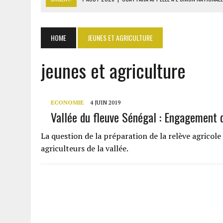
7 AOÛT 2026
|
CÔTE D’IVOIRE : OUATTARA GRACIE 4 661 DÉTENUS P
7 AOÛT 2026
|
SÉNÉGAL : THIERNO ALASSANE SALL ACCUSE PASTEF D
HOME
JEUNES ET AGRICULTURE
7 AOÛT 2026
|
LE PREMIER MINISTRE GUINÉEN SALUE LE MODÈLE IVOI
jeunes et agriculture
7 AOÛT 2026
|
GAZ GTA : KOSMOS ENERGY ACTUALISE L’AVANCEMENT
ECONOMIE
4 JUIN 2019
Vallée du fleuve Sénégal : Engagement d
La question de la préparation de la relève agricole
agriculteurs de la vallée.