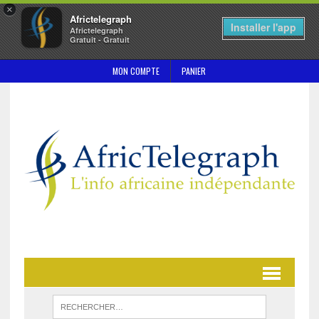
×
Africtelegraph
Installer l'app
Africtelegraph
Gratuit - Gratuit
MON COMPTE
PANIER