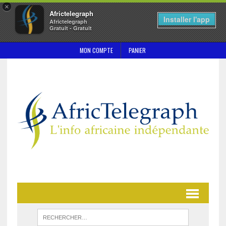
×
Africtelegraph
Installer l'app
Africtelegraph
Gratuit - Gratuit
MON COMPTE
PANIER