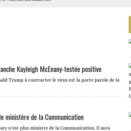
 4E PHASE DE L’APE
AU SÉNÉGAL
SUD DÉCROCHENT LEUR QUALIFICATION POUR LES QUARTS DE FINALE
LA FINALE AU MAROC
lanche Kayleigh McEnany-testée positive
ald Trump à contracter le virus est la porte parole de la
le ministère de la Communication
ry n’est plus ministre de la Communication. Il aura