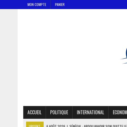
MON COMPTE
PANIER
ACCUEIL
POLITIQUE
INTERNATIONAL
ECONOM
URGENT:
6 AOÛT 2026
|
SÉNÉGAL : ABDOU KHADIR SOW QUITTE L