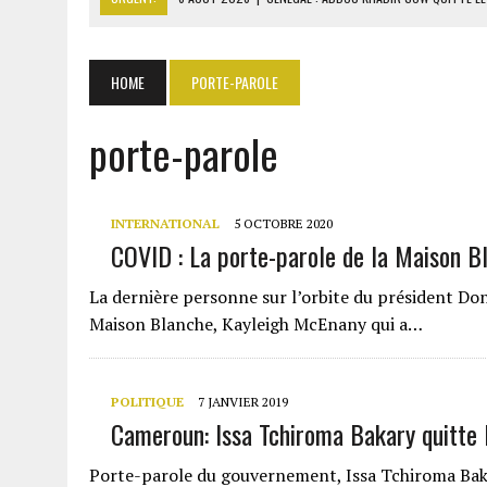
6 AOÛT 2026
|
CÔTE D’IVOIRE-UE : 1 074 LIGNES TARIFAIRES DANS LA
6 AOÛT 2026
|
LA BANQUE MONDIALE ACCORDE 340 MILLIARDS FCFA 
HOME
PORTE-PAROLE
6 AOÛT 2026
|
CAN FÉMININE : LA CÔTE D’IVOIRE ET L’AFRIQUE DU 
porte-parole
6 AOÛT 2026
|
MONDIAL 2030 : INFANTINO ACCUSÉ D’AVOIR PROMIS 
INTERNATIONAL
5 OCTOBRE 2020
COVID : La porte-parole de la Maison B
La dernière personne sur l’orbite du président Don
Maison Blanche, Kayleigh McEnany qui a…
POLITIQUE
7 JANVIER 2019
Cameroun: Issa Tchiroma Bakary quitte 
Porte-parole du gouvernement, Issa Tchiroma Baka