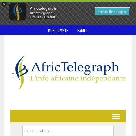
×
Africtelegraph
Installer l'app
Africtelegraph
Gratuit - Gratuit
MON COMPTE
PANIER