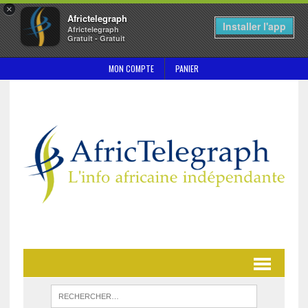
×
Africtelegraph
Installer l'app
Africtelegraph
Gratuit - Gratuit
MON COMPTE
PANIER