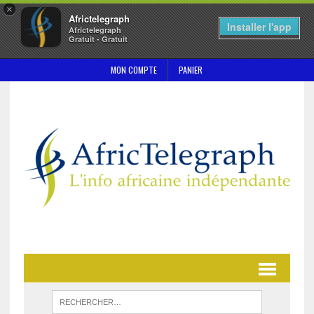
×
Africtelegraph
Installer l'app
Africtelegraph
Gratuit - Gratuit
MON COMPTE
PANIER