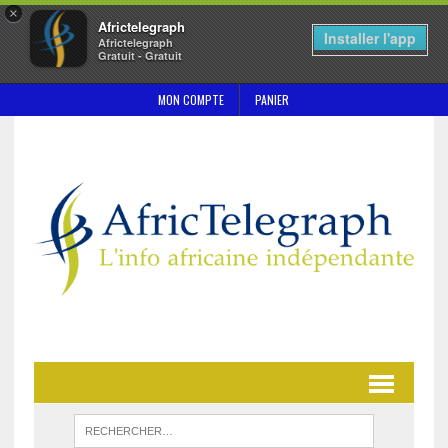
×
Africtelegraph
Installer l'app
Africtelegraph
Gratuit - Gratuit
MON COMPTE
PANIER