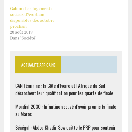
detour d’une interview
Gabon : Les logements
accordée à notre
sociaux d’Avorbam
confrère Jeune Afrique a
disponibles dès octobre
déclaré que son pays
prochain
visait une croissance de
28 août 2019
5% en 2020. Le prix…
Dans "Société"
ACTUALITÉ AFRICAINE
CAN féminine : la Côte d’Ivoire et l’Afrique du Sud
décrochent leur qualification pour les quarts de finale
Mondial 2030 : Infantino accusé d’avoir promis la finale
au Maroc
Sénégal : Abdou Khadir Sow quitte le PRP pour soutenir