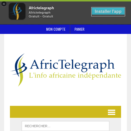
×
Africtelegraph
Installer l'app
Africtelegraph
Gratuit - Gratuit
MON COMPTE
PANIER