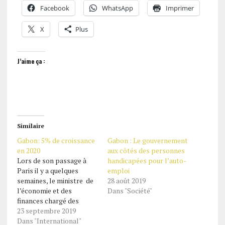
Facebook
WhatsApp
Imprimer
X
Plus
J’aime ça :
Similaire
Gabon: 5% de croissance
Gabon : Le gouvernement
en 2020
aux côtés des personnes
Lors de son passage à
handicapées pour l’auto-
Paris il y a quelques
emploi
semaines, le ministre de
28 août 2019
l’économie et des
Dans "Société"
finances chargé des
solidarités du Gabon,
23 septembre 2019
Roger Owono Mba, au
Dans "International"