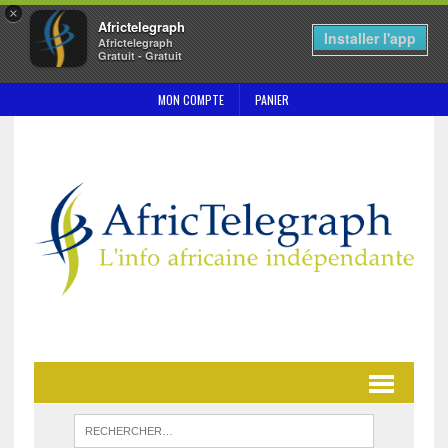
×
Africtelegraph
Installer l'app
Africtelegraph
Gratuit - Gratuit
MON COMPTE
PANIER