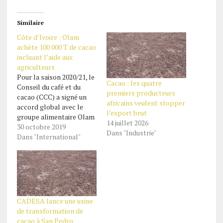
Similaire
Côte d’Ivoire : Olam
achète 100 000 T de cacao
incluant l’aide aux
agriculteurs
Pour la saison 2020/21, le
Cacao : les quatre
Conseil du café et du
premiers producteurs
cacao (CCC) a signé un
africains veulent stopper
accord global avec le
l’export brut
groupe alimentaire Olam
14 juillet 2026
pour la vente de 100 000
30 octobre 2019
Dans "Industrie"
tonnes de contrats
Dans "International"
d’exportation de cacao,
assortis d’une prime
destinée à aider les
agriculteurs. En juillet
dernier, la Côte d’Ivoire
et le…
CADESA lance une usine
de transformation de
cacao à San Pedro