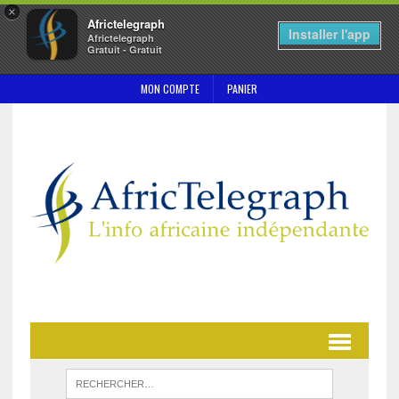
×
Africtelegraph
Installer l'app
Africtelegraph
Gratuit - Gratuit
MON COMPTE
PANIER