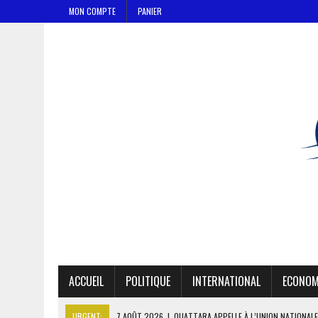
MON COMPTE
PANIER
ACCUEIL
POLITIQUE
INTERNATIONAL
ECONOM
URGENT:
7 AOÛT 2026
|
OUATTARA APPELLE À L’UNION NATIONALE