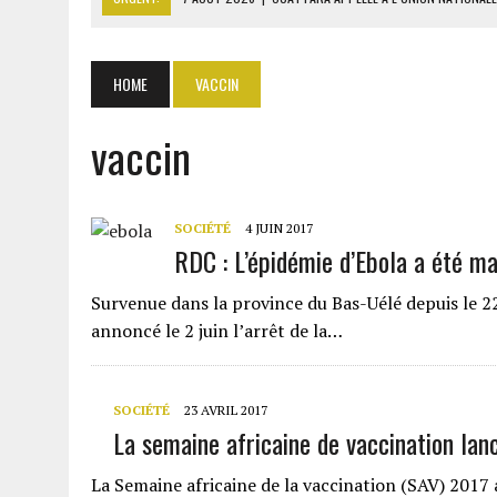
7 AOÛT 2026
|
CÔTE D’IVOIRE : OUATTARA GRACIE 4 661 DÉTENUS P
7 AOÛT 2026
|
SÉNÉGAL : THIERNO ALASSANE SALL ACCUSE PASTEF D
HOME
VACCIN
7 AOÛT 2026
|
LE PREMIER MINISTRE GUINÉEN SALUE LE MODÈLE IVOI
vaccin
7 AOÛT 2026
|
GAZ GTA : KOSMOS ENERGY ACTUALISE L’AVANCEMENT
SOCIÉTÉ
4 JUIN 2017
RDC : L’épidémie d’Ebola a été ma
Survenue dans la province du Bas-Uélé depuis le 22 
annoncé le 2 juin l’arrêt de la…
SOCIÉTÉ
23 AVRIL 2017
La semaine africaine de vaccination lan
La Semaine africaine de la vaccination (SAV) 2017 