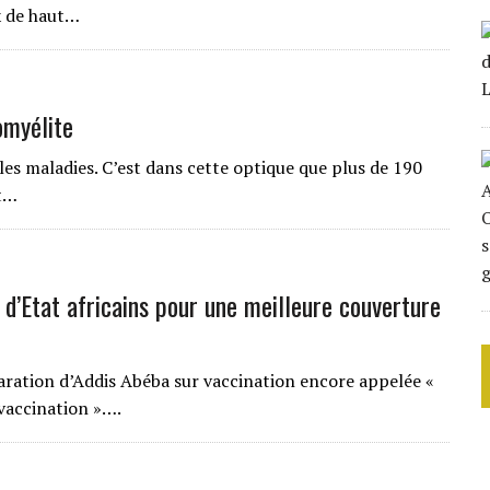
x de haut…
omyélite
les maladies. C’est dans cette optique que plus de 190
st…
d’Etat africains pour une meilleure couverture
claration d’Addis Abéba sur vaccination encore appelée «
 vaccination »….