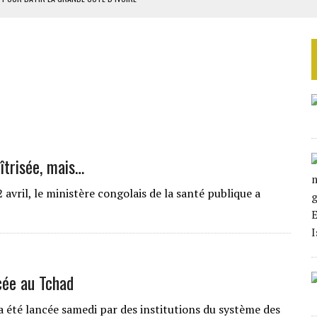
OUR L’INDÉPENDANCE
E DUPLICITÉ SUR L’ASER
RIEN DE DÉVELOPPEMENT
 DU PROJET SÉNÉGALO-MAURITANIEN
îtrisée, mais…
avril, le ministère congolais de la santé publique a
cée au Tchad
a été lancée samedi par des institutions du système des