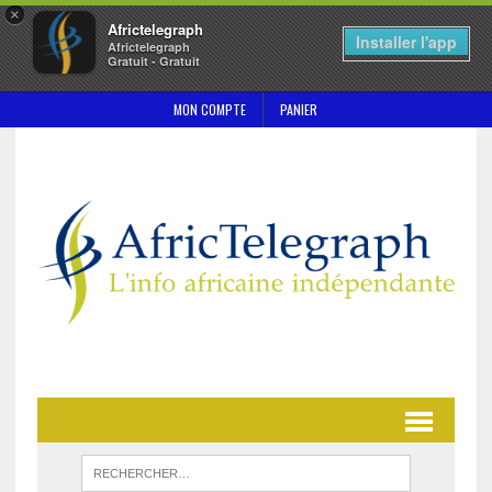
×
Africtelegraph
Installer l'app
Africtelegraph
Gratuit - Gratuit
MON COMPTE
PANIER