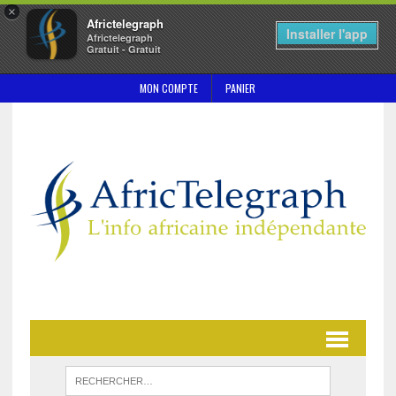
×
Africtelegraph
Installer l'app
Africtelegraph
Gratuit - Gratuit
MON COMPTE
PANIER