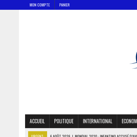
MON COMPTE
PANIER
ACCUEIL
POLITIQUE
INTERNATIONAL
ECONOM
URGENT:
6 AOÛT 2026
|
MONDIAL 2030 : INFANTINO ACCUSÉ D’AV