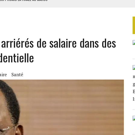
E PRP POUR SOUTENIR DIOMAYE FAYE
 4E PHASE DE L’APE
AU SÉNÉGAL
SUD DÉCROCHENT LEUR QUALIFICATION POUR LES QUARTS DE FINALE
arriérés de salaire dans des
dentielle
aire
Santé