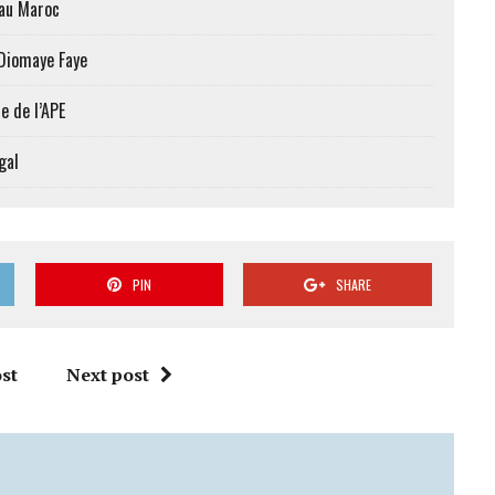
 au Maroc
 Diomaye Faye
e de l’APE
gal
PIN
SHARE
st
Next post