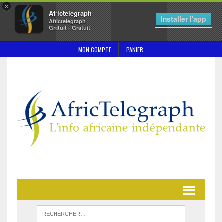
×
Africtelegraph
Installer l'app
Africtelegraph
Gratuit - Gratuit
MON COMPTE
PANIER