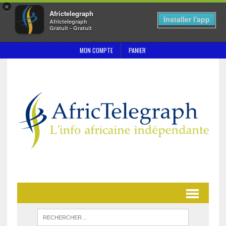
×
Africtelegraph
Installer l'app
Africtelegraph
Gratuit - Gratuit
MON COMPTE
PANIER