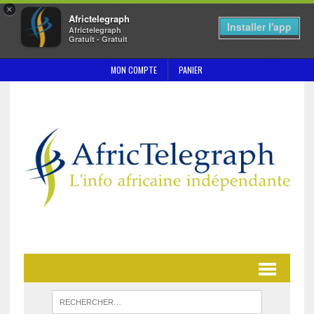
×
Africtelegraph
Installer l'app
Africtelegraph
Gratuit - Gratuit
MON COMPTE
PANIER