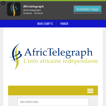
×
Africtelegraph
Installer l'app
Africtelegraph
Gratuit - Gratuit
MON COMPTE
PANIER