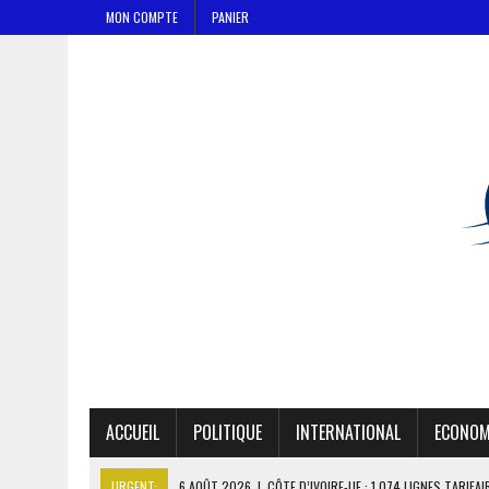
MON COMPTE
PANIER
ACCUEIL
POLITIQUE
INTERNATIONAL
ECONOM
URGENT:
6 AOÛT 2026
|
CÔTE D’IVOIRE-UE : 1 074 LIGNES TARIFA