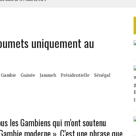
AU SÉNÉGAL
SUD DÉCROCHENT LEUR QUALIFICATION POUR LES QUARTS DE FINALE
LA FINALE AU MAROC
soumets uniquement au
SOUTENIR DIOMAYE FAYE
Gambie
Guinée
Jammeh
Présidentielle
Sénégal
ous les Gambiens qui m’ont soutenu
 Gambie moderne ». C’est une phrase que