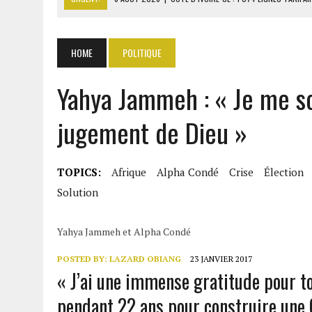
6 AOÛT 2026
|
LA BANQUE MONDIALE ACCORDE 340 MILLIARDS FCFA 
6 AOÛT 2026
|
CAN FÉMININE : LA CÔTE D’IVOIRE ET L’AFRIQUE DU 
HOME
POLITIQUE
6 AOÛT 2026
|
MONDIAL 2030 : INFANTINO ACCUSÉ D’AVOIR PROMIS 
Yahya Jammeh : « Je me 
6 AOÛT 2026
|
SÉNÉGAL : ABDOU KHADIR SOW QUITTE LE PRP POUR 
jugement de Dieu »
TOPICS:
Afrique
Alpha Condé
Crise
Élection
Solution
Yahya Jammeh et Alpha Condé
POSTED BY:
LAZARD OBIANG
23 JANVIER 2017
« J’ai une immense gratitude pour t
pendant 22 ans pour construire une