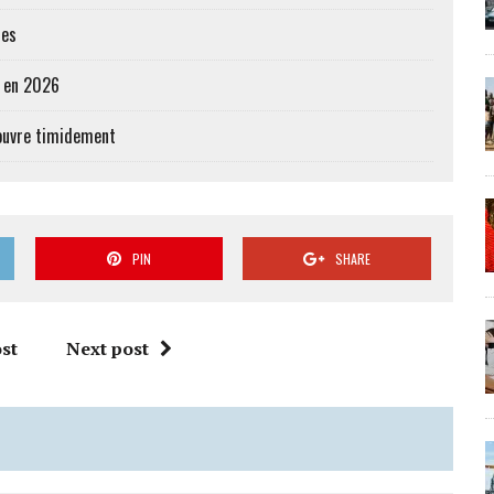
res
e en 2026
’ouvre timidement
PIN
SHARE
st
Next post