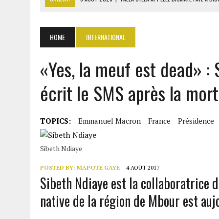
8 AOÛT 2026
|
LIBAN-SUD : LE CHANTIER DE RECONSTRUCTION DES V
8 AOÛT 2026
|
LE SÉNAT AMÉRICAIN ADOPTE UN PROJET DE SANCTIO
HOME
INTERNATIONAL
8 AOÛT 2026
|
L’ÉCONOMIE AMÉRICAINE PERD DES MILLIERS D’EMPLOI
«Yes, la meuf est dead» :
8 AOÛT 2026
|
L’UNIVERSITÉ LIBANAISE FRAGILISÉE PAR LES COUPES
écrit le SMS après la mor
TOPICS:
Emmanuel Macron
France
Présidence
Sibeth Ndiaye
POSTED BY:
MAPOTE GAYE
4 AOÛT 2017
Sibeth Ndiaye est la collaboratrice
native de la région de Mbour est auj