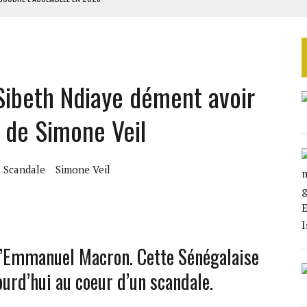
ILLAGES S’OUVRE TIMIDEMENT
NS CONTRE LA RUSSIE
S AVEC LA GUERRE CONTRE L’IRAN
 Sibeth Ndiaye dément avoir
 BUDGÉTAIRES
t de Simone Veil
Scandale
Simone Veil
 d’Emmanuel Macron. Cette Sénégalaise
ourd’hui au coeur d’un scandale.