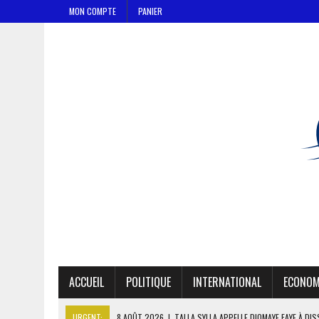
MON COMPTE
PANIER
ACCUEIL
POLITIQUE
INTERNATIONAL
ECONOM
URGENT:
8 AOÛT 2026
|
TALLA SYLLA APPELLE DIOMAYE FAYE À DI