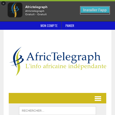
×
Africtelegraph
Installer l'app
Africtelegraph
Gratuit - Gratuit
MON COMPTE
PANIER