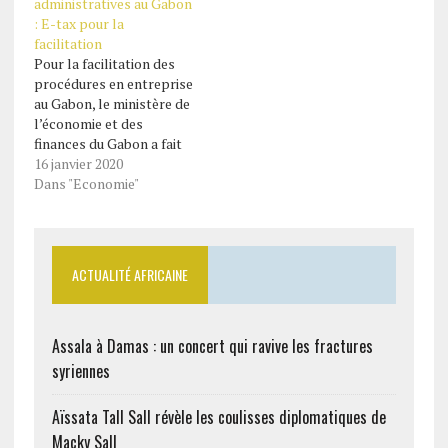
administratives au Gabon
: E-tax pour la
facilitation
Pour la facilitation des
procédures en entreprise
au Gabon, le ministère de
l’économie et des
finances du Gabon a fait
l’option des actions en
16 janvier 2020
ligne : E-tax que cela
Dans "Economie"
s’appelle. E-tax est le
portail fiscal gabonais en
ligne dédié aux
entreprises pour la
ACTUALITÉ AFRICAINE
déclaration et le
paiement de leurs
impôts. La…
Assala à Damas : un concert qui ravive les fractures
syriennes
Aïssata Tall Sall révèle les coulisses diplomatiques de
Macky Sall