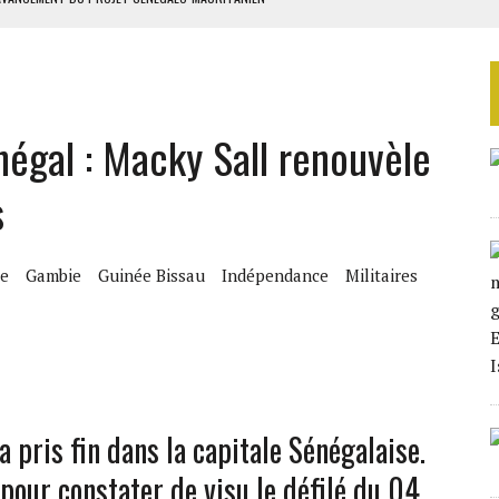
 LA GRANDE CÔTE D’IVOIRE
SIER SOCIAL DE MOANDA
ÉRIFIER LE DÉSARMEMENT DU HEZBOLLAH
égal : Macky Sall renouvèle
TON UN PROJET D’ACCORD
s
le
Gambie
Guinée Bissau
Indépendance
Militaires
 a pris fin dans la capitale Sénégalaise.
pour constater de visu le défilé du 04