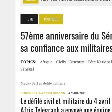
7 AOÛT 2026
|
OUATTARA APPELLE À L’UNION NATIONALE POUR BÂTIR
8 AOÛT 2026
|
COMILOG : LA MINISTRE DU TRAVAIL REPREND LE DOS
HOME
POLITIQUE
8 AOÛT 2026
|
LIBAN-ISRAËL : ACCORD SUR LES PAYS CHARGÉS DE V
57ème anniversaire du Sén
8 AOÛT 2026
|
DÉTROIT D’ORMUZ : MASCATE TRANSMET À WASHING
sa confiance aux militaire
TOPICS:
Afrique
Civils
Discours
Fête Nationa
Sénégal
Macky Sall au défilé militaire
POSTED BY:
LAZARD OBIANG
4 AVRIL 2017
Le défilé civil et militaire du 4 avril
Afric Telegraph a envoyé une équipe 