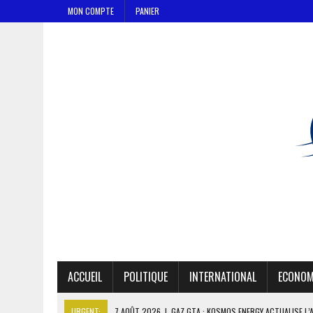
MON COMPTE
PANIER
ACCUEIL
POLITIQUE
INTERNATIONAL
ECONOM
URGENT:
7 AOÛT 2026
|
GAZ GTA : KOSMOS ENERGY ACTUALISE L