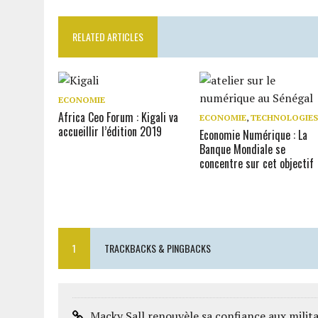
RELATED ARTICLES
ECONOMIE
Africa Ceo Forum : Kigali va
ECONOMIE
,
TECHNOLOGIE
accueillir l’édition 2019
Economie Numérique : La
Banque Mondiale se
concentre sur cet objectif
1
TRACKBACKS & PINGBACKS
Macky Sall renouvèle sa confiance aux milita