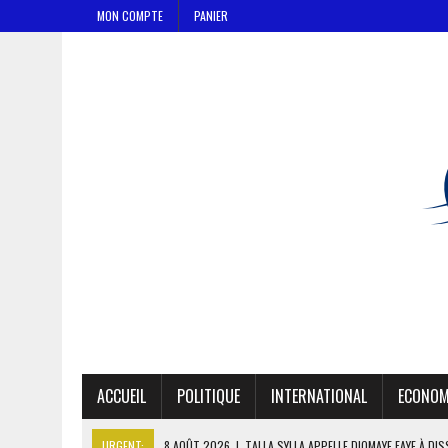
MON COMPTE
PANIER
ACCUEIL
POLITIQUE
INTERNATIONAL
ECONOM
URGENT:
8 AOÛT 2026
|
TALLA SYLLA APPELLE DIOMAYE FAYE À DI