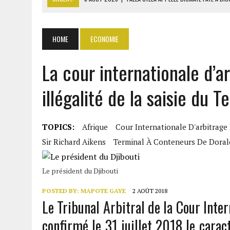
8 AOÛT 2026
|
LIBAN-SUD : LE CHANTIER DE RECONSTRUCTION DES V
8 AOÛT 2026
|
LE SÉNAT AMÉRICAIN ADOPTE UN PROJET DE SANCTIO
HOME
ECONOMIE
8 AOÛT 2026
|
L’ÉCONOMIE AMÉRICAINE PERD DES MILLIERS D’EMPLOI
La cour internationale d’a
8 AOÛT 2026
|
L’UNIVERSITÉ LIBANAISE FRAGILISÉE PAR LES COUPES
illégalité de la saisie du 
TOPICS:
Afrique
Cour Internationale D'arbitrage
Sir Richard Aikens
Terminal À Conteneurs De Doral
Le président du Djibouti
POSTED BY:
MAPOTE GAYE
2 AOÛT 2018
Le Tribunal Arbitral de la Cour Inte
confirmé le 31 juillet 2018 le caract