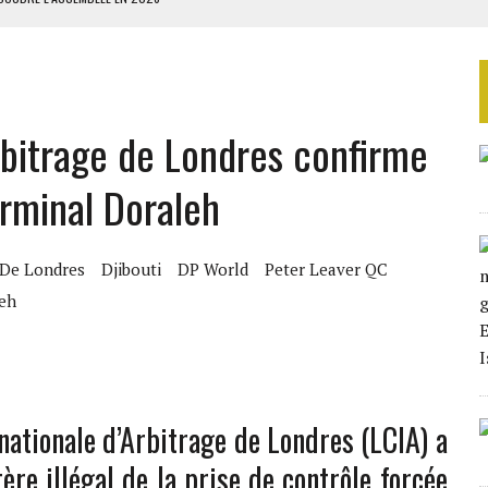
ILLAGES S’OUVRE TIMIDEMENT
NS CONTRE LA RUSSIE
S AVEC LA GUERRE CONTRE L’IRAN
rbitrage de Londres confirme
 BUDGÉTAIRES
Terminal Doraleh
 De Londres
Djibouti
DP World
Peter Leaver QC
eh
rnationale d’Arbitrage de Londres (LCIA) a
ère illégal de la prise de contrôle forcée