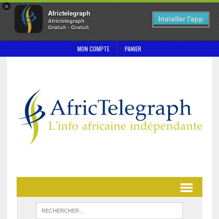
×
Africtelegraph
Installer l'app
Africtelegraph
Gratuit - Gratuit
MON COMPTE
PANIER