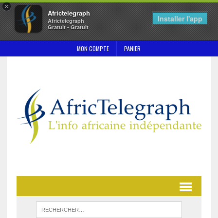
×
Africtelegraph
Installer l'app
Africtelegraph
Gratuit - Gratuit
MON COMPTE
PANIER