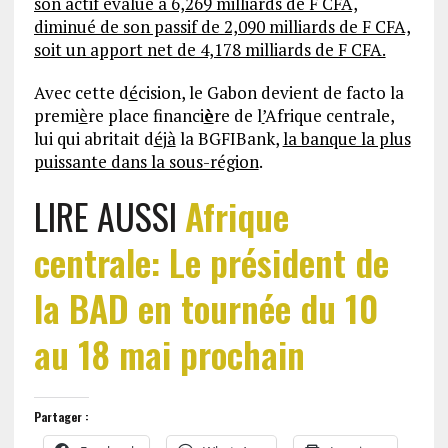
son actif évalué à 6,269 milliards de F CFA,
diminué de son passif de 2,090 milliards de F CFA,
soit un apport net de 4,178 milliards de F CFA.
Avec cette d
é
cision, le Gabon devient de facto la
premi
è
re place financi
è
re de l
’
Afrique centrale,
lui qui abritait d
é
j
à
la BGFIBank,
la banque la plus
puissante dans la sous-région
.
LIRE AUSSI
Afrique
centrale: Le président de
la BAD en tournée du 10
au 18 mai prochain
Partager :