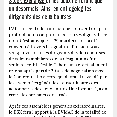
Stock Exchange
et les deux ne feront que
un désormais. Ainsi en ont d
é
cid
é
les
dirigeants des deux bourses.
L
’Afrique centrale
a un
marché boursier trop peu
profond pour compter deux bourses dignes de ce
nom.
C
’
est ainsi que le 29 mai dernier, il
a été
convenu à travers la signature d’un acte sous-
seing privé entre les dirigeants des deux bourses
de valeurs mobilières
de la d
é
signation d
’
une
seule place
.
Et c
’
est le Gabon qui a
é
t
é
finalement
retenu après plus de 20 ans de négociation avec
le Cameroun. Un accord qui
devra être validé par
les assemblées générales extraordinaires des
actionnaires des deux entités. Une formalité
,
à
en
croire les premiers concern
é
s
.
Apr
è
s ces
assemblées générales extraordinaires
,
le DSX fera l’apport à la BVMAC de la totalité de