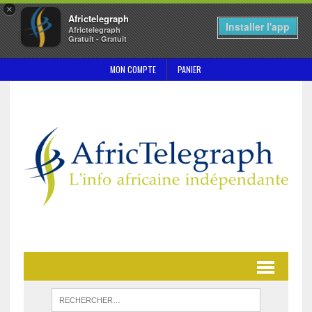
×
Africtelegraph
Installer l'app
Africtelegraph
Gratuit - Gratuit
MON COMPTE
PANIER