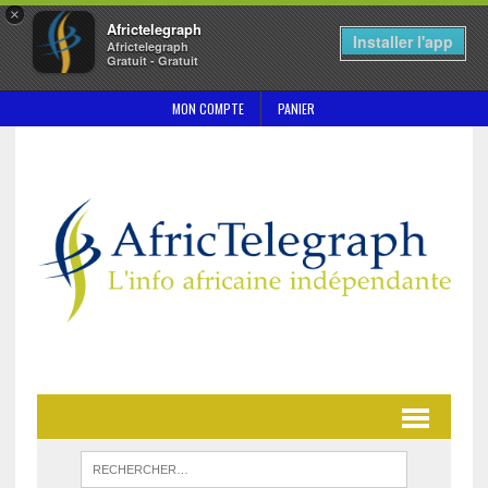
×
Africtelegraph
Installer l'app
Africtelegraph
Gratuit - Gratuit
MON COMPTE
PANIER