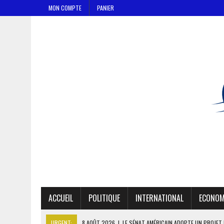
MON COMPTE
PANIER
ACCUEIL
POLITIQUE
INTERNATIONAL
ECONOM
URGENT:
8 AOÛT 2026
|
LE SÉNAT AMÉRICAIN ADOPTE UN PROJET