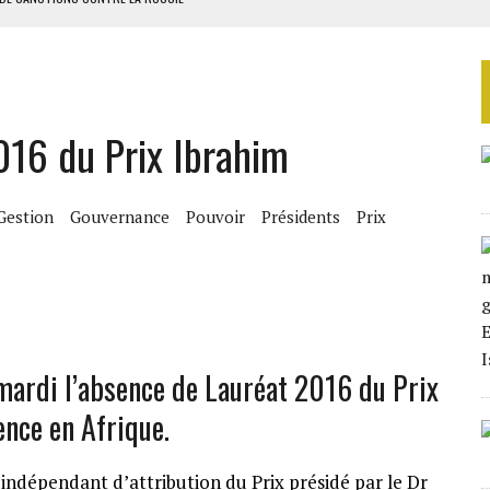
S AVEC LA GUERRE CONTRE L’IRAN
ATIVES SELON AFROBAROMETER
N PACTE DE DÉFENSE
016 du Prix Ibrahim
3 AVEC PERSPECTIVE STABLE
Gestion
Gouvernance
Pouvoir
Présidents
Prix
mardi l’absence de Lauréat 2016 du Prix
ence en Afrique.
 indépendant d’attribution du Prix présidé par le Dr