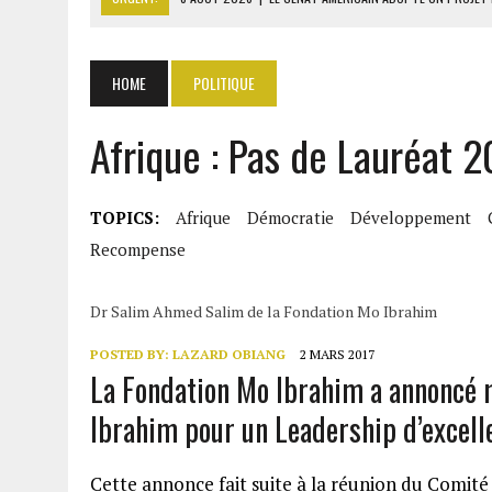
8 AOÛT 2026
|
L’ÉCONOMIE AMÉRICAINE PERD DES MILLIERS D’EMPLOI
9 AOÛT 2026
|
LA FRANCE CHUTE AU GABON : 78 % D’OPINIONS NÉG
HOME
POLITIQUE
9 AOÛT 2026
|
ARABIE SAOUDITE, PAKISTAN ET TURQUIE SCELLENT U
Afrique : Pas de Lauréat 2
9 AOÛT 2026
|
MOODY’S RELÈVE LA NOTE SOUVERAINE DU BÉNIN À BA
TOPICS:
Afrique
Démocratie
Développement
Recompense
Dr Salim Ahmed Salim de la Fondation Mo Ibrahim
POSTED BY:
LAZARD OBIANG
2 MARS 2017
La Fondation Mo Ibrahim a annoncé 
Ibrahim pour un Leadership d’excell
Cette annonce fait suite à la réunion du Comité