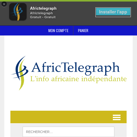
×
Africtelegraph
Installer l'app
Africtelegraph
Gratuit - Gratuit
MON COMPTE
PANIER