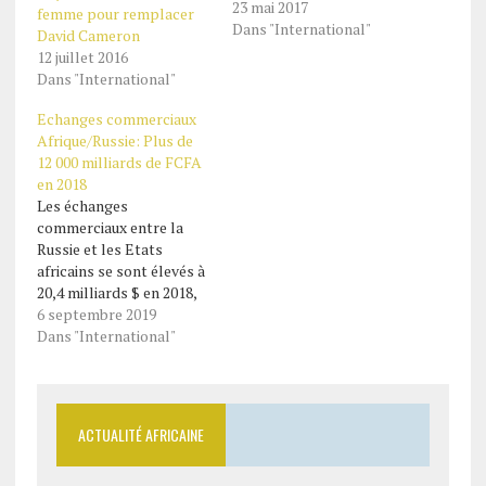
23 mai 2017
femme pour remplacer
Dans "International"
David Cameron
12 juillet 2016
Dans "International"
Echanges commerciaux
Afrique/Russie: Plus de
12 000 milliards de FCFA
en 2018
Les échanges
commerciaux entre la
Russie et les Etats
africains se sont élevés à
20,4 milliards $ en 2018,
soit plus de 12 000
6 septembre 2019
milliards de FCFA. La
Dans "International"
révélation est de
l’agence de presse TASS
qui cite une source
officielle. Ce chiffre
ACTUALITÉ AFRICAINE
représente une hausse de
17,2% par rapport au