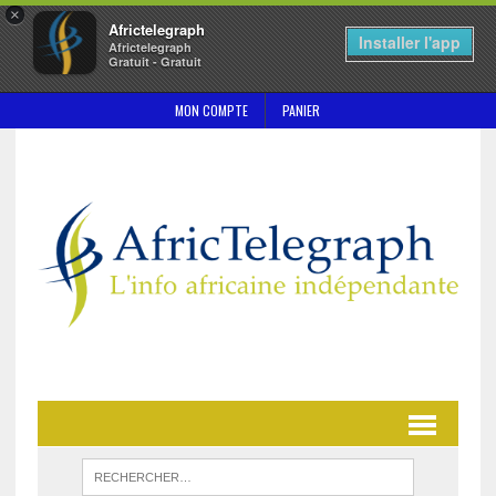
×
Africtelegraph
Installer l'app
Africtelegraph
Gratuit - Gratuit
MON COMPTE
PANIER