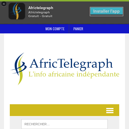
×
Africtelegraph
Installer l'app
Africtelegraph
Gratuit - Gratuit
MON COMPTE
PANIER