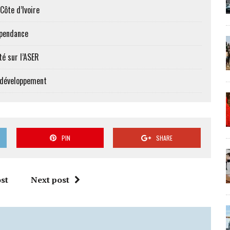
Côte d’Ivoire
épendance
té sur l’ASER
e développement
PIN
SHARE
st
Next post