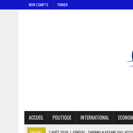
MON COMPTE
PANIER
ACCUEIL
POLITIQUE
INTERNATIONAL
ECONOM
URGENT:
7 AOÛT 2026
|
SÉNÉGAL : THIERNO ALASSANE SALL ACCU