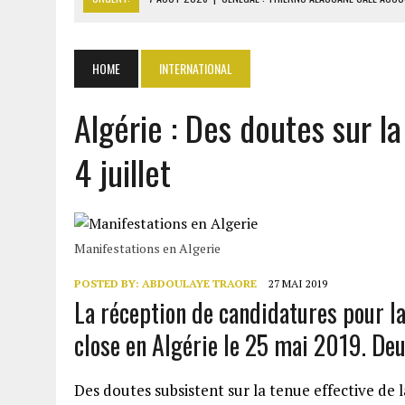
7 AOÛT 2026
|
LE PREMIER MINISTRE GUINÉEN SALUE LE MODÈLE IVOI
7 AOÛT 2026
|
GAZ GTA : KOSMOS ENERGY ACTUALISE L’AVANCEMENT
HOME
INTERNATIONAL
7 AOÛT 2026
|
OUATTARA APPELLE À L’UNION NATIONALE POUR BÂTIR
Algérie : Des doutes sur la
7 AOÛT 2026
|
CÔTE D’IVOIRE : OUATTARA GRACIE 4 661 DÉTENUS P
4 juillet
Manifestations en Algerie
POSTED BY:
ABDOULAYE TRAORE
27 MAI 2019
La réception de candidatures pour la
close en Algérie le 25 mai 2019. De
Des doutes subsistent sur la tenue effective de 