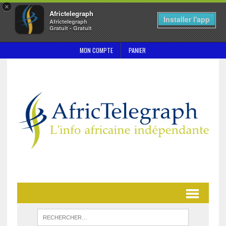
×
Africtelegraph
Installer l'app
Africtelegraph
Gratuit - Gratuit
MON COMPTE
PANIER