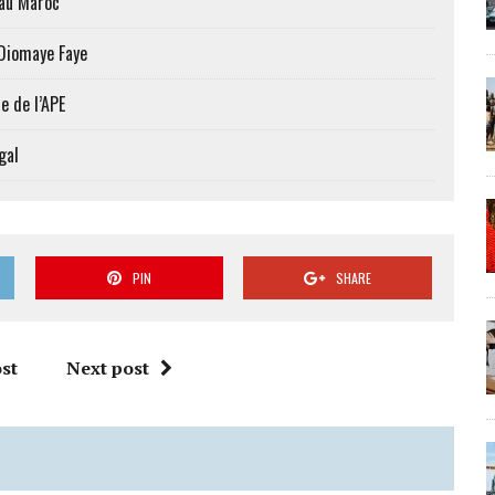
 au Maroc
 Diomaye Faye
e de l’APE
gal
PIN
SHARE
st
Next post