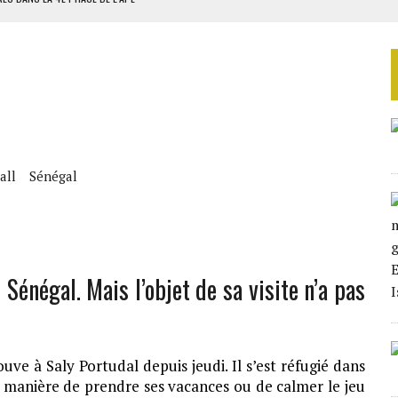
AU SÉNÉGAL
SUD DÉCROCHENT LEUR QUALIFICATION POUR LES QUARTS DE FINALE
LA FINALE AU MAROC
SOUTENIR DIOMAYE FAYE
all
Sénégal
 Sénégal. Mais l’objet de sa visite n’a pas
rouve à Saly Portudal depuis jeudi. Il s’est réfugié dans
e manière de prendre ses vacances ou de calmer le jeu