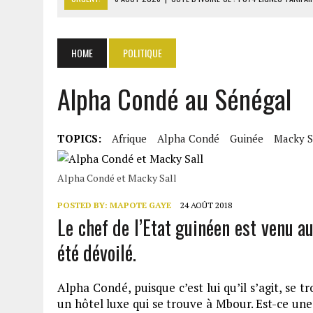
6 AOÛT 2026
|
LA BANQUE MONDIALE ACCORDE 340 MILLIARDS FCFA 
6 AOÛT 2026
|
CAN FÉMININE : LA CÔTE D’IVOIRE ET L’AFRIQUE DU 
HOME
POLITIQUE
6 AOÛT 2026
|
MONDIAL 2030 : INFANTINO ACCUSÉ D’AVOIR PROMIS 
Alpha Condé au Sénégal
6 AOÛT 2026
|
SÉNÉGAL : ABDOU KHADIR SOW QUITTE LE PRP POUR 
TOPICS:
Afrique
Alpha Condé
Guinée
Macky S
Alpha Condé et Macky Sall
POSTED BY:
MAPOTE GAYE
24 AOÛT 2018
Le chef de l’Etat guinéen est venu au
été dévoilé.
Alpha Condé, puisque c’est lui qu’il s’agit, se t
un hôtel luxe qui se trouve à Mbour. Est-ce un