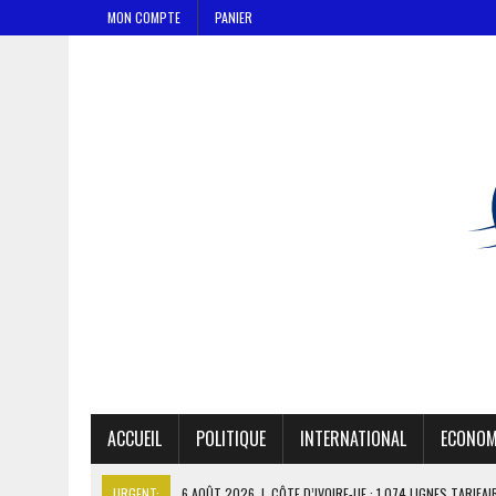
MON COMPTE
PANIER
ACCUEIL
POLITIQUE
INTERNATIONAL
ECONOM
URGENT:
6 AOÛT 2026
|
CÔTE D’IVOIRE-UE : 1 074 LIGNES TARIFA