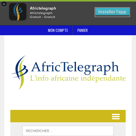
×
Africtelegraph
Installer l'app
Africtelegraph
Gratuit - Gratuit
MON COMPTE
PANIER