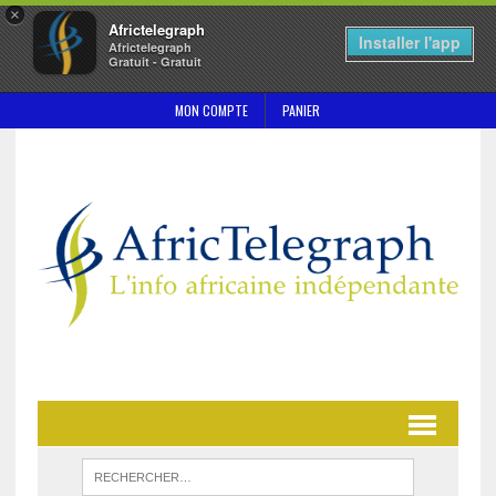
×
Africtelegraph
Installer l'app
Africtelegraph
Gratuit - Gratuit
MON COMPTE
PANIER