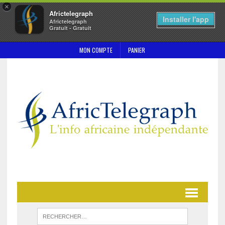
×
Africtelegraph
Installer l'app
Africtelegraph
Gratuit - Gratuit
MON COMPTE
PANIER