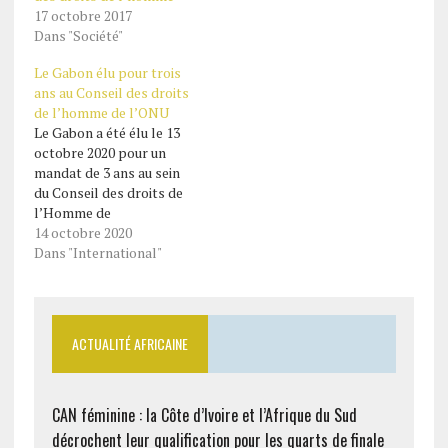
17 octobre 2017
Dans "Société"
Le Gabon élu pour trois
ans au Conseil des droits
de l’homme de l’ONU
Le Gabon a été élu le 13
octobre 2020 pour un
mandat de 3 ans au sein
du Conseil des droits de
l’Homme de
l’Organisation des
14 octobre 2020
Nations unies (ONU).
Dans "International"
Après une longue attente
marquée par des voix
pour le moins
dissidentes, le Gabon a
ACTUALITÉ AFRICAINE
obtenu son siège au sein
de cet organe
intergouvernemental…
CAN féminine : la Côte d’Ivoire et l’Afrique du Sud
décrochent leur qualification pour les quarts de finale