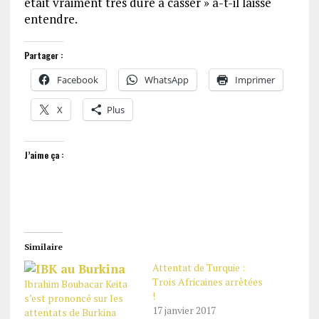
était vraiment très dure à casser » a-t-il laissé
entendre.
Partager :
Facebook
WhatsApp
Imprimer
X
Plus
J’aime ça :
Similaire
Attentat de Turquie :
Trois Africaines arrêtées
Ibrahim Boubacar Keita
!
s’est prononcé sur les
17 janvier 2017
attentats de Burkina