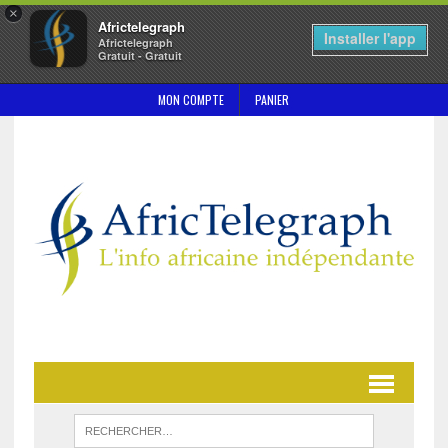
×
Africtelegraph
Installer l'app
Africtelegraph
Gratuit - Gratuit
MON COMPTE
PANIER