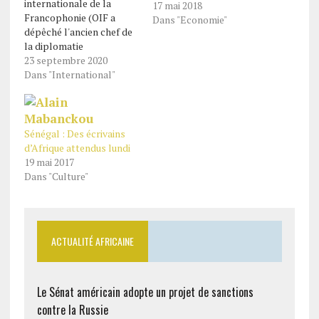
internationale de la
17 mai 2018
Francophonie (OIF a
Dans "Economie"
dépêché l'ancien chef de
la diplomatie
sénégalaise, Cheikh
23 septembre 2020
Tidiane Gadio pour
Dans "International"
conduire la médiationen
vue de la restauration des
institutions
démocratiques au Mali.
Sénégal : Des écrivains
L'OIF a jeté son dévolu
d’Afrique attendus lundi
sur le ministre des
19 mai 2017
Affaires étrangères du
Dans "Culture"
Sénégal de 2000 à 2009
pour porter sa…
ACTUALITÉ AFRICAINE
Le Sénat américain adopte un projet de sanctions
contre la Russie