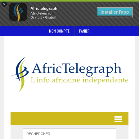
×
Africtelegraph
Installer l'app
Africtelegraph
Gratuit - Gratuit
MON COMPTE
PANIER