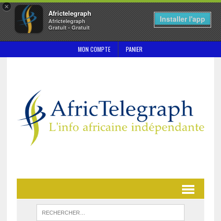
×
Africtelegraph
Installer l'app
Africtelegraph
Gratuit - Gratuit
MON COMPTE
PANIER